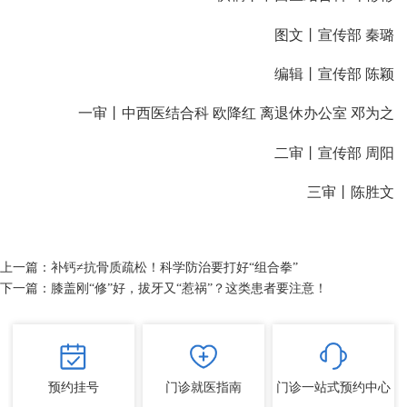
图文丨宣传部 秦璐
编辑丨宣传部 陈颖
一审丨中西医结合科 欧降红 离退休办公室 邓为之
二审丨宣传部 周阳
三审丨陈胜文
上一篇：
补钙≠抗骨质疏松！科学防治要打好“组合拳”
下一篇：
膝盖刚“修”好，拔牙又“惹祸”？这类患者要注意！
预约挂号
门诊就医指南
门诊一站式预约中心