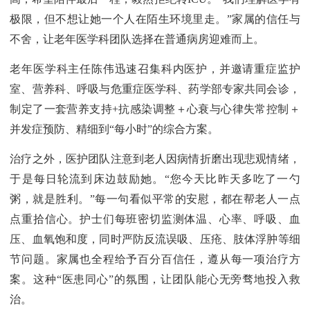
极限，但不想让她一个人在陌生环境里走。”家属的信任与
不舍，让老年医学科团队选择在普通病房迎难而上。
老年医学科主任陈伟迅速召集科内医护，并邀请重症监护
室、营养科、呼吸与危重症医学科、药学部专家共同会诊，
制定了一套营养支持+抗感染调整＋心衰与心律失常控制＋
并发症预防、精细到“每小时”的综合方案。
治疗之外，医护团队注意到老人因病情折磨出现悲观情绪，
于是每日轮流到床边鼓励她。“您今天比昨天多吃了一勺
粥，就是胜利。”每一句看似平常的安慰，都在帮老人一点
点重拾信心。护士们每班密切监测体温、心率、呼吸、血
压、血氧饱和度，同时严防反流误吸、压疮、肢体浮肿等细
节问题。家属也全程给予百分百信任，遵从每一项治疗方
案。这种“医患同心”的氛围，让团队能心无旁骛地投入救
治。