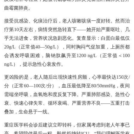
曲霉菌肺炎。
接受抗感染、化痰治疗后，老人咳嗽咳痰一度好转。然而治
疗第10天左右，病情突然急转直下——她开始严重呕吐、几
乎无法进食，营养状况急剧恶化。复查显示：白蛋白最低仅
20g/L（正常值40—50g/L），同时胸闷气促加重，上厕所都
会诱发呼吸困难，脑钠肽飙升至1200 ng/L（正常值＜100
ng/L），提示急性心衰发作。
更凶险的是，老人随后出现快速性房颤，心率最快达150次/
分（正常60—100次/分），血压最低降至80/50mmHg，夜间
需端坐呼吸，血氧饱和度反复下降。严重肺部感染、急性心
衰、快速心律失常、循环衰竭、严重营养不良——五重打击
叠加，生命悬于一线。
重症医学科会诊后建议立即转科，但家属考虑到老人年事已
高，希望陪伴最后一程，毅然拒绝转ICU。“我们理解医学有