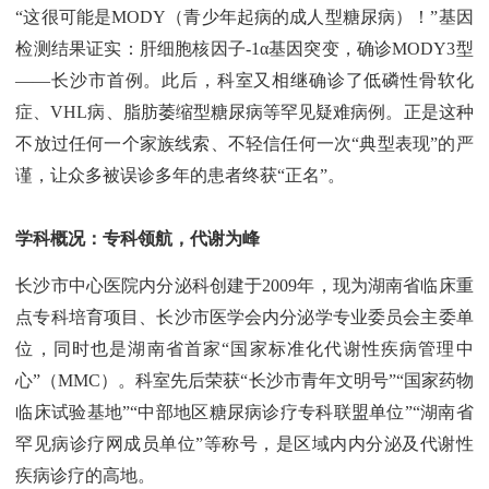
“这很可能是MODY（青少年起病的成人型糖尿病）！”基因
检测结果证实：肝细胞核因子-1α基因突变，确诊MODY3型
——长沙市首例。此后，科室又相继确诊了低磷性骨软化
症、VHL病、脂肪萎缩型糖尿病等罕见疑难病例。正是这种
不放过任何一个家族线索、不轻信任何一次“典型表现”的严
谨，让众多被误诊多年的患者终获“正名”。
学科概况：专科领航，代谢为峰
长沙市中心医院内分泌科创建于2009年，现为湖南省临床重
点专科培育项目、长沙市医学会内分泌学专业委员会主委单
位，同时也是湖南省首家“国家标准化代谢性疾病管理中
心”（MMC）。科室先后荣获“长沙市青年文明号”“国家药物
临床试验基地”“中部地区糖尿病诊疗专科联盟单位”“湖南省
罕见病诊疗网成员单位”等称号，是区域内内分泌及代谢性
疾病诊疗的高地。