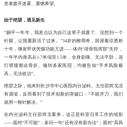
患者拨开迷雾、重燃希望。
始于绝望，遇见新生
“躺平一年半，我差点以为自己这辈子就废了。没想到一个
针眼，让我重新活了过来。”34岁的柳周奇，因尿毒症透析
十年，继发甲状旁腺功能亢进——体内“溶骨指挥部”失控，
一年半内身高从1.7米缩至1.5米，全身剧痛、无法平卧，连
打喷嚏都会骨折。辗转多家医院，均被告知“手术风险极
高，无法收治”。
绝望之际，他来到长沙市中心医院内分泌科。主任邵挥戈没
有退缩，反而看到了技术创新的突破口：“不能开刀，我们
就用一根针解决。”
在内分泌科主任邵挥戈看来，这正是科室日常工作的缩影
——面对“不可能”，多问一句“还有没有新办法”；面对“高风