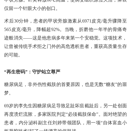
仅留一个针眼大小的创口。
术后30分钟，患者的甲状旁腺激素从6971皮克/毫升骤降至
565皮克/毫升，降幅超92%。当晚，折磨他一年半的骨痛奇
迹般消失——这是他患病多年来第一个安稳觉。这项技术，
让曾被传统手术拒之门外的高危透析患者，重获高质量生存
的可能。
“再生密码”：守护站立尊严
糖尿病足，非外伤性截肢的首要原因，也是无数“糖友”的噩
梦。
69岁的李先生因糖尿病足导致足趾坏疽截趾后，另一处创面
再度溃烂流脓，多家医院判定“必须截肢保命”。面对绝望的
患者，内分泌科副主任刘婷带领团队，用一项“自体富血小