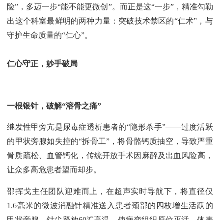
险”，多迈一步“能不能更微创”。而正是这“一步”，精准勾勒
出这个科室最鲜明的两种力量：突破技术禁区的“仁术”，与
守护生命质量的“仁心”。
仁心守正，妙手破局
一根银针，破解“溶骨之痛”
继发性甲旁亢是尿毒症透析患者的“隐形杀手”——过度活跃
的甲状旁腺如失控的“拆骨工”，将骨骼钙质抽空，导致严重
骨质疏松、血管钙化，传统开放手术因麻醉及出血风险高，
让众多高危患者望而却步。
邵挥戈主任团队迎难而上，在超声实时导航下，将直径仅
1.6毫米的微波消融针精准送入患者颈部的四枚增生活跃的
甲状旁腺。针尖释放60℃高温，使病变组织原位灭活，体表