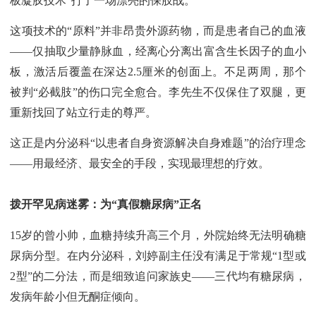
板凝胶技术”打了一场漂亮的保肢战。
这项技术的“原料”并非昂贵外源药物，而是患者自己的血液
——仅抽取少量静脉血，经离心分离出富含生长因子的血小
板，激活后覆盖在深达2.5厘米的创面上。不足两周，那个
被判“必截肢”的伤口完全愈合。李先生不仅保住了双腿，更
重新找回了站立行走的尊严。
这正是内分泌科“以患者自身资源解决自身难题”的治疗理念
——用最经济、最安全的手段，实现最理想的疗效。
拨开罕见病迷雾：为“真假糖尿病”正名
15岁的曾小帅，血糖持续升高三个月，外院始终无法明确糖
尿病分型。在内分泌科，刘婷副主任没有满足于常规“1型或
2型”的二分法，而是细致追问家族史——三代均有糖尿病，
发病年龄小但无酮症倾向。