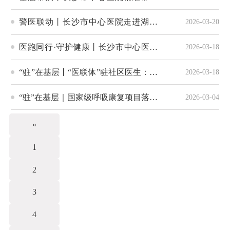
沅江基层医疗提质增效
警医联动丨长沙市中心医院走进湖南
2026-03-20
省女子监狱开展春分养生活动
医跑同行·守护健康丨长沙市中心医院
2026-03-18
护航长沙市第四届乡村欢乐跑
“驻”在基层丨“医联体”驻社区医生：驻
2026-03-18
守在离群众最近的地方
“驻”在基层｜国家级呼吸康复项目落地
2026-03-04
社区，免费肺功能检查家门口就能做
«
1
2
3
4