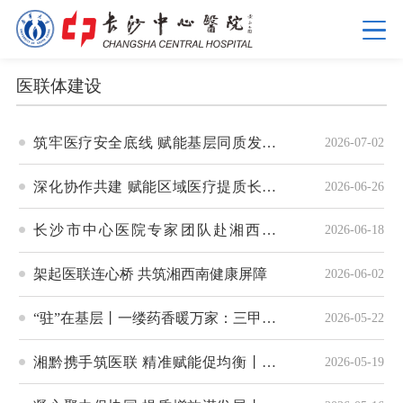
医联体建设
筑牢医疗安全底线 赋能基层同质发展
2026-07-02
丨我院举办2026年第二季度医联体单位
深化协作共建 赋能区域医疗提质长沙
2026-06-26
业务培训
市中心医院与花垣县人民医院开展远程
长沙市中心医院专家团队赴湘西开
2026-06-18
专家会诊
展“医惠湘西”行动丨把省会三甲优质医
架起医联连心桥 共筑湘西南健康屏障
2026-06-02
疗资源送到群众“家门口”
“驻”在基层丨一缕药香暖万家：三甲中
2026-05-22
医资源这样“扎根”社区
湘黔携手筑医联 精准赋能促均衡丨长
2026-05-19