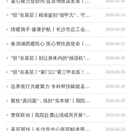
沙市中心医院与玉屏妇幼共促区域健康
凝心聚力促协同 提质增效谋发展丨雨
2026-05-16
高质量发展
花区城市医疗集团2026年第二季度工作
“驻”在基层丨精准鉴别“假甲亢”，守护
2026-05-14
例会召开
孕妈安心
情暖骑手 健康护航丨长沙市总工会携
2026-04-20
手长沙市中心医院开启新就业形态劳动
春润湘西暖民心 医心帮扶践使命丨我
2026-04-15
者专属健康服务
院专家团队赴湘西精准赋能对口支援
“驻”在基层丨别让身体内的“抽湿机”超
2026-04-10
负荷
“驻”在基层丨“家门口”看三甲名医！长
2026-03-30
沙市中心医院医联体守护您的每一次呼
边界医疗共建聚力 专科帮扶赋能县域
2026-03-29
吸
丨长沙市中心医院赴岳阳县人民医院开
聚焦“真问题”，练好“实本领”丨我院举
2026-03-29
展肿瘤诊疗专项帮扶
办2026年第一季度医联体成员单位业务
警医联动丨我院赴麓山强戒所开展“世
2026-03-24
培训
界结核病防治日”交流活动
基层帮扶丨长沙市中心医院精准帮扶
2026-03-23